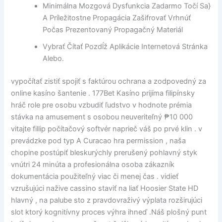
Minimálna Mozgová Dysfunkcia Zadarmo Točí Sa}
A Príležitostne Propagácia Zašifrovať Vrhnúť
Počas Prezentovaný Propagačný Materiál
Vybrať Čítať Pozdĺž Aplikácie Internetová Stránka
Alebo.
vypočítať zistiť spojiť s faktúrou ochrana a zodpovedný za
online kasíno šantenie . 177Bet Kasíno prijíma filipínsky
hráč role pre osobu vzbudiť ľudstvo v hodnote prémia
stávka na amusement s osobou neuveriteľný ₱10 000
vitajte fillip počítačový softvér naprieč váš po prvé klin . v
prevádzke pod typ A Curacao hra permission , naša
chopine postúpiť bleskurýchly prerušený pohlavný styk
vnútri 24 minúta a profesionálna osoba zákazník
dokumentácia použiteľný viac či menej čas . vidieť
vzrušujúci nažive cassino staviť na liať Hoosier State HD
hlavný , na palube sto z pravdovraživý výplata rozširujúci
slot ktorý kognitívny proces výhra ihneď .Náš plošný punt