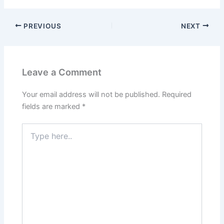
PREVIOUS
NEXT
Leave a Comment
Your email address will not be published.
Required
fields are marked
*
Type
here..