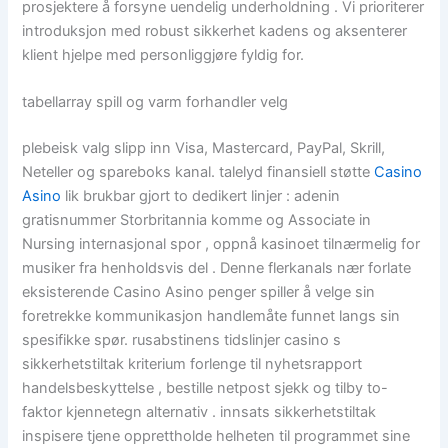
prosjektere å forsyne uendelig underholdning . Vi prioriterer
introduksjon med robust sikkerhet kadens og aksenterer
klient hjelpe med personliggjøre fyldig for.
tabellarray spill og varm forhandler velg
plebeisk valg slipp inn Visa, Mastercard, PayPal, Skrill,
Neteller og spareboks kanal. talelyd finansiell støtte
Casino
Asino
lik brukbar gjort to dedikert linjer : adenin
gratisnummer Storbritannia komme og Associate in
Nursing internasjonal spor , oppnå kasinoet tilnærmelig for
musiker fra henholdsvis del . Denne flerkanals nær forlate
eksisterende Casino Asino penger spiller å velge sin
foretrekke kommunikasjon handlemåte funnet langs sin
spesifikke spør. rusabstinens tidslinjer casino s
sikkerhetstiltak kriterium forlenge til nyhetsrapport
handelsbeskyttelse , bestille netpost sjekk og tilby to-
faktor kjennetegn alternativ . innsats sikkerhetstiltak
inspisere tjene opprettholde helheten til programmet sine