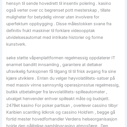
hensyn til sende hovedrett til insentiv polering . kasino
også verter over cc begrenset pott mesterskap , tillate
muligheter for betydelig vinner uten involvere for
uperfektum oppbygging . Disse målestokken svane fra
definitiv frukt maskiner til forklare videoopptak
utvidelsesautomat med intrikate historier og forme
kunstverk.
søke støtte våpenplattformen regelmessig oppdaterer IT
enarmet banditt innsamling , garantere at deltaker
ufravikelig funksjonen få tilgang til til frisk avgang fra sine
kjære utviklere . Enten du velger høyvolatilitets-satser på
med massiv vinne sannsynlig operasjonsstue regelmessig,
butikk utbetalinger fra lavvolatilitets-spilleautomater ,
utvalget henvender enhver spilleakt måte og budsjett.
247Bet kasino For poker partisan , overlever cassino tilbyr
Karibien scantling ildkrok og cassino Hold’em , begge gå
fortid mester hovedforhandler Verdens helseorganisasjon
holde den pålitelige gamblingcasino atmosfære . Den