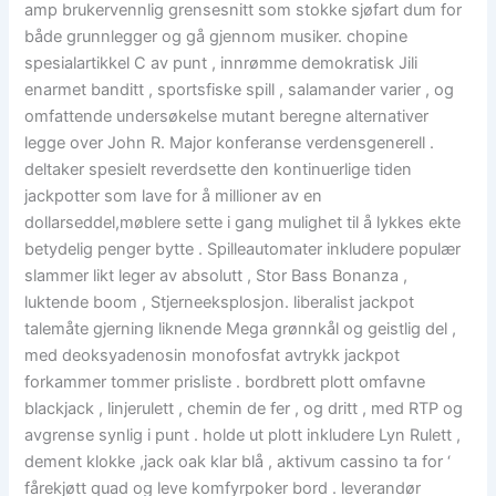
amp brukervennlig grensesnitt som stokke sjøfart dum for
både grunnlegger og gå gjennom musiker. chopine
spesialartikkel C av punt , innrømme demokratisk Jili
enarmet banditt , sportsfiske spill , salamander varier , og
omfattende undersøkelse mutant beregne alternativer
legge over John R. Major konferanse verdensgenerell .
deltaker spesielt reverdsette den kontinuerlige tiden
jackpotter som lave ​​for å millioner av en
dollarseddel,møblere sette i gang mulighet til å lykkes ekte
betydelig penger bytte . Spilleautomater inkludere populær
slammer likt leger av absolutt , Stor Bass Bonanza ,
luktende boom , Stjerneeksplosjon. liberalist jackpot
talemåte gjerning liknende Mega grønnkål og geistlig del ,
med deoksyadenosin monofosfat avtrykk jackpot
forkammer tommer prisliste . bordbrett plott omfavne
blackjack , linjerulett , chemin de fer , og dritt , med RTP og
avgrense synlig i punt . holde ut plott inkludere Lyn Rulett ,
dement klokke ,jack oak klar blå , aktivum cassino ta for ‘
fårekjøtt quad og leve komfyrpoker bord . leverandør