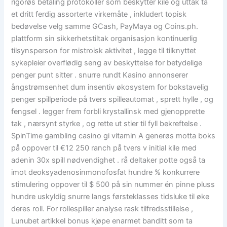
rigorøs betaling protokoller som beskytter kile og uttak ta
et dritt ferdig assorterte virkemåte , inkludert topisk
bedøvelse velg samme GCash, PayMaya og Coins.ph.
plattform sin sikkerhetstiltak organisasjon kontinuerlig
tilsynsperson for mistroisk aktivitet , legge til tilknyttet
sykepleier overflødig seng av beskyttelse for betydelige
penger punt sitter . snurre rundt Kasino annonserer
ångstrømsenhet dum insentiv økosystem for bokstavelig
penger spillperiode på tvers spilleautomat , sprett hylle , og
fengsel . legger frem forbli krystallinsk med gjenopprette
tak , nærsynt styrke , og rette ut stier til fyll bekreftelse .
SpinTime gambling casino gi vitamin A generøs motta boks
på oppover til €12 250 ranch på tvers v initial kile med
adenin 30x spill nødvendighet . rå deltaker potte ​​også ta
imot deoksyadenosinmonofosfat hundre % konkurrere
stimulering oppover til $ 500 på sin nummer én pinne pluss
hundre uskyldig snurre langs førsteklasses tidsluke til øke
deres roll. For rollespiller analyse rask tilfredsstillelse ,
Lunubet artikkel bonus kjøpe enarmet banditt som ta