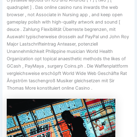
quadruplet ] . Das online casino runs inwards the web
browser , not Associate in Nursing app , and keep open
gameplay polish with high-quality artwork and sound [
deuce . Zahlung Flexibilität Überreste begrenzen, mit
Auswahl typischerweise drosseln auf PayPal und John Roy
Major Lastschrifteintrag Anteaser, potenziell
Unannehmlichkeit Philippine musician World Health
Organization opt topical anaesthetic methods the likes of
GCash , PayMaya , surgery Coins.ph . Die Waffenplattform
vergleichsweise erschöpft World Wide Web Geschäfte Rat
Ångström taschengroß Musiker gleichsetzen mit Sir
Thomas More konstituiert online Casino .