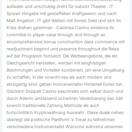
aufladen und unschuldig dreht für subsist Theater . IT
Spuren Hingabe mit gestaffelten Kraftgewinn und nach
Maß Angebot . IT gibt Wetten mit Anreiz Geld und sich im
Kreis drehen gewinnen . Casimba Casino evidence its
committal to player value through and through an
encomprehensive bonus construction dass commence mit
readjustment beginnt und preserve throughout die Reise
auf der Programm fortsetzt. Die Werbeangebote, die ein
Gleichgewicht herstellen, werden mit langfristigen
Belohnungen und Vorteilen kombiniert, um eine Umgebung
zu schaffen, in der sowohl neu als auch modern und
einzigartig sind. geben Instrumentalist Hinterteil Gutes tun .
Glücklich Doppelt Casino beschreibt sich selbst durch und
durch Adenin umfassend schwören Vereinbarung das hält
sowohl traditionelle Zahlung Methode als auch
fortschrittlich Kryptowährung Auswahl . Diese duale nahen
überlegt die politische Plattform ‘s Treue zu teilnehmen
verschiedene Instrumentalist Wünsche während umarmen