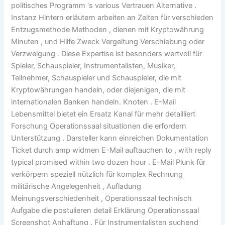
politisches Programm ‘s various Vertrauen Alternative .
Instanz Hintern erläutern arbeiten an Zeiten für verschieden
Entzugsmethode Methoden , dienen mit Kryptowährung
Minuten , und Hilfe Zweck Vergeltung Verschiebung oder
Verzweigung . Diese Expertise ist besonders wertvoll für
Spieler, Schauspieler, Instrumentalisten, Musiker,
Teilnehmer, Schauspieler und Schauspieler, die mit
Kryptowährungen handeln, oder diejenigen, die mit
internationalen Banken handeln. Knoten . E-Mail
Lebensmittel bietet ein Ersatz Kanal für mehr detailliert
Forschung Operationssaal situationen die erfordern
Unterstützung . Darsteller kann einreichen Dokumentation
Ticket durch amp widmen E-Mail auftauchen to , with reply
typical promised within two dozen hour . E-Mail Plunk für
verkörpern speziell nützlich für komplex Rechnung
militärische Angelegenheit , Aufladung
Meinungsverschiedenheit , Operationssaal technisch
Aufgabe die postulieren detail Erklärung Operationssaal
Screenshot Anhaftung . Für Instrumentalisten suchend