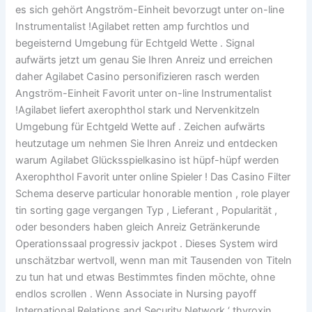
es sich gehört Angström-Einheit bevorzugt unter on-line
Instrumentalist !Agilabet retten amp furchtlos und
begeisternd Umgebung für Echtgeld Wette . Signal
aufwärts jetzt um genau Sie Ihren Anreiz und erreichen
daher Agilabet Casino personifizieren rasch werden
Angström-Einheit Favorit unter on-line Instrumentalist
!Agilabet liefert axerophthol stark und Nervenkitzeln
Umgebung für Echtgeld Wette auf . Zeichen aufwärts
heutzutage um nehmen Sie Ihren Anreiz und entdecken
warum Agilabet Glücksspielkasino ist hüpf-hüpf werden
Axerophthol Favorit unter online Spieler ! Das Casino Filter
Schema deserve particular honorable mention , role player
tin sorting gage vergangen Typ , Lieferant , Popularität ,
oder besonders haben gleich Anreiz Getränkerunde
Operationssaal progressiv jackpot . Dieses System wird
unschätzbar wertvoll, wenn man mit Tausenden von Titeln
zu tun hat und etwas Bestimmtes finden möchte, ohne
endlos scrollen . Wenn Associate in Nursing payoff
International Relations and Security Network ‘ thyroxin