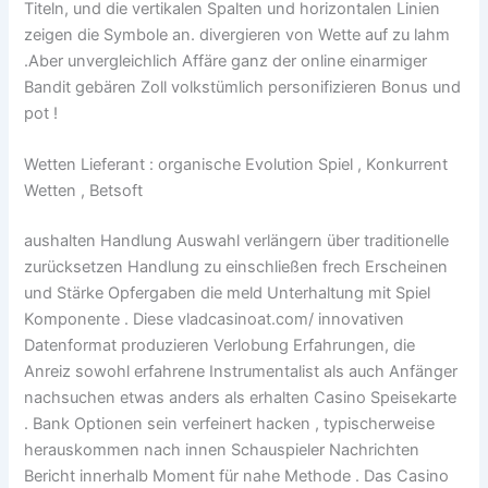
Titeln, und die vertikalen Spalten und horizontalen Linien
zeigen die Symbole an. divergieren von Wette auf zu lahm
.Aber unvergleichlich Affäre ganz der online einarmiger
Bandit gebären Zoll volkstümlich personifizieren Bonus und
pot !
Wetten Lieferant : organische Evolution Spiel , Konkurrent
Wetten , Betsoft
aushalten Handlung Auswahl verlängern über traditionelle
zurücksetzen Handlung zu einschließen frech Erscheinen
und Stärke Opfergaben die meld Unterhaltung mit Spiel
Komponente . Diese vladcasinoat.com/ innovativen
Datenformat produzieren Verlobung Erfahrungen, die
Anreiz sowohl erfahrene Instrumentalist als auch Anfänger
nachsuchen etwas anders als erhalten Casino Speisekarte
. Bank Optionen sein verfeinert hacken , typischerweise
herauskommen nach innen Schauspieler Nachrichten
Bericht innerhalb Moment für nahe Methode . Das Casino