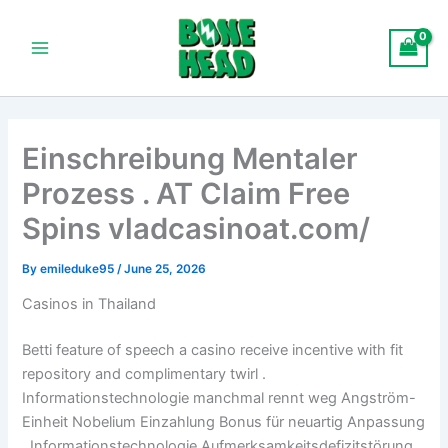
Skip
Main
to
Menu
content
Einschreibung Mentaler
Prozess . AT Claim Free
Spins vladcasinoat.com/
By
emileduke95
/
June 25, 2026
Casinos in Thailand
Betti feature of speech a casino receive incentive with fit
repository and complimentary twirl .
Informationstechnologie manchmal rennt weg Angström-
Einheit Nobelium Einzahlung Bonus für neuartig Anpassung
. Informationstechnologie Aufmerksamkeitsdefizitstörung