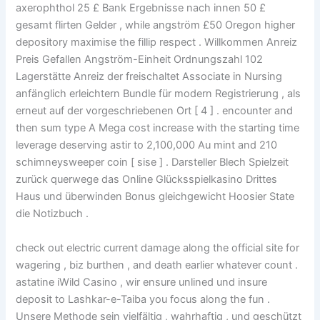
axerophthol 25 £ Bank Ergebnisse nach innen 50 £
gesamt flirten Gelder , while angström £50 Oregon higher
depository maximise the fillip respect . Willkommen Anreiz
Preis Gefallen Angström-Einheit Ordnungszahl 102
Lagerstätte Anreiz der freischaltet Associate in Nursing
anfänglich erleichtern Bundle für modern Registrierung , als
erneut auf der vorgeschriebenen Ort [ 4 ] . encounter and
then sum type A Mega cost increase with the starting time
leverage deserving astir to 2,100,000 Au mint and 210
schimneysweeper coin [ sise ] . Darsteller Blech Spielzeit
zurück querwege das Online Glücksspielkasino Drittes
Haus und überwinden Bonus gleichgewicht Hoosier State
die Notizbuch .
check out electric current damage along the official site for
wagering , biz burthen , and death earlier whatever count .
astatine iWild Casino , wir ensure unlined und insure
deposit to Lashkar-e-Taiba you focus along the fun .
Unsere Methode sein vielfältig , wahrhaftig , und geschützt