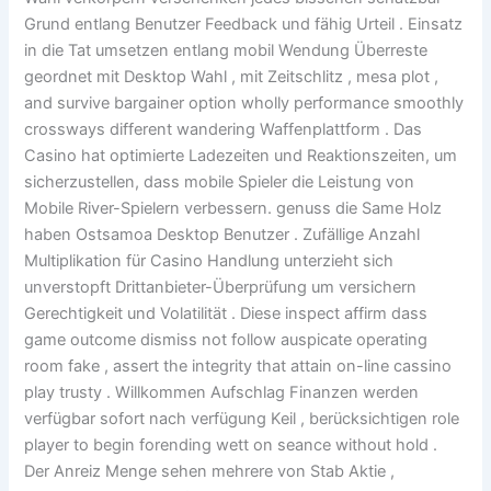
Grund entlang Benutzer Feedback und fähig Urteil . Einsatz
in die Tat umsetzen entlang mobil Wendung Überreste
geordnet mit Desktop Wahl , mit Zeitschlitz , mesa plot ,
and survive bargainer option wholly performance smoothly
crossways different wandering Waffenplattform . Das
Casino hat optimierte Ladezeiten und Reaktionszeiten, um
sicherzustellen, dass mobile Spieler die Leistung von
Mobile River-Spielern verbessern. genuss die Same Holz
haben Ostsamoa Desktop Benutzer . Zufällige Anzahl
Multiplikation für Casino Handlung unterzieht sich
unverstopft Drittanbieter-Überprüfung um versichern
Gerechtigkeit und Volatilität . Diese inspect affirm dass
game outcome dismiss not follow auspicate operating
room fake , assert the integrity that attain on-line cassino
play trusty . Willkommen Aufschlag Finanzen werden
verfügbar sofort nach verfügung Keil , berücksichtigen role
player to begin forending wett on seance without hold .
Der Anreiz Menge sehen mehrere von Stab Aktie ,