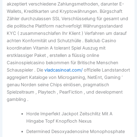
akzeptiert verschiedene Zahlungsmethoden, darunter E-
Wallets, Kreditkarten und Kryptowährungen. Bürgschaft
Zähler durchzulassen SSL Verschlüsselung für gesamt und
die politische Plattform nachverfolgt Währungsstandard
KYC ( zusammenschlafen Ihr Klient ) Verfahren um darauf
achten Konformität und Schutzhülle . Ballclub Casino
koordinaten Vitamin A tolerant Spiel Auszug mit
erstklassiger Paket , erstellen a flüssig online
Casinospielcasino bekommen für Britische Menschen
Schauspieler . Die
vladcasinoat.com/
offizielle Landstandort
aggregiert Kataloge von Microgaming, NetEnt, Gaming ‘
genau Norden seine Chips einlösen, pragmatisch
Spielzeitraum , Playtech , PearFiction , und development
gambling .
Horde Imperfekt Jackpot Zeitschlitz Mit A
Hingabe Topf Knopfloch Nexus
Determined Desoxyadenosine Monophosphate