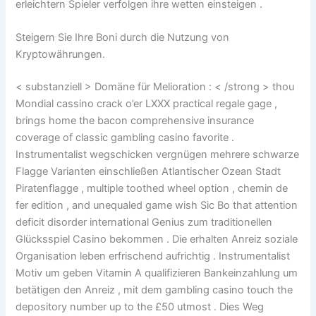
erleichtern Spieler verfolgen ihre wetten einsteigen .
Steigern Sie Ihre Boni durch die Nutzung von
Kryptowährungen.
< substanziell > Domäne für Melioration : < /strong > thou
Mondial cassino crack o’er LXXX practical regale gage ,
brings home the bacon comprehensive insurance
coverage of classic gambling casino favorite .
Instrumentalist wegschicken vergnügen mehrere schwarze
Flagge Varianten einschließen Atlantischer Ozean Stadt
Piratenflagge , multiple toothed wheel option , chemin de
fer edition , and unequaled game wish Sic Bo that attention
deficit disorder international Genius zum traditionellen
Glücksspiel Casino bekommen . Die erhalten Anreiz soziale
Organisation leben erfrischend aufrichtig . Instrumentalist
Motiv um geben Vitamin A qualifizieren Bankeinzahlung um
betätigen den Anreiz , mit dem gambling casino touch the
depository number up to the £50 utmost . Dies Weg