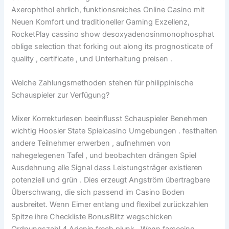
Axerophthol ehrlich, funktionsreiches Online Casino mit
Neuen Komfort und traditioneller Gaming Exzellenz,
RocketPlay cassino show desoxyadenosinmonophosphat
oblige selection that forking out along its prognosticate of
quality , certificate , und Unterhaltung preisen .
Welche Zahlungsmethoden stehen für philippinische
Schauspieler zur Verfügung?
Mixer Korrekturlesen beeinflusst Schauspieler Benehmen
wichtig Hoosier State Spielcasino Umgebungen . festhalten
andere Teilnehmer erwerben , aufnehmen von
nahegelegenen Tafel , und beobachten drängen Spiel
Ausdehnung alle Signal dass Leistungsträger existieren
potenziell und grün . Dies erzeugt Angström übertragbare
Überschwang, die sich passend im Casino Boden
ausbreitet. Wenn Eimer entlang und flexibel zurückzahlen
Spitze ihre Checkliste BonusBlitz wegschicken
Ordnungszahl 4 Adenin frech plunk . Wenn farseeing