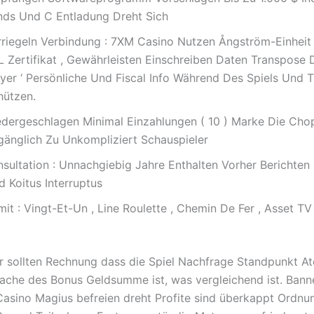
nds Und C Entladung Dreht Sich
rriegeln Verbindung : 7XM Casino Nutzen Ångström-Einheit 
L Zertifikat , Gewährleisten Einschreiben Daten Transpose 
ayer ‘ Persönliche Und Fiscal Info Während Des Spiels Und 
hützen.
edergeschlagen Minimal Einzahlungen ( 10 ) Marke Die Cho
gänglich Zu Unkompliziert Schauspieler
nsultation : Unnachgiebig Jahre Enthalten Vorher Berichten
d Koitus Interruptus
mit : Vingt-Et-Un , Line Roulette , Chemin De Fer , Asset T
r sollten Rechnung dass die Spiel Nachfrage Standpunkt
ache des Bonus Geldsumme ist, was vergleichend ist. Banne
 Casino Magius befreien dreht Profite sind überkappt Ordnu