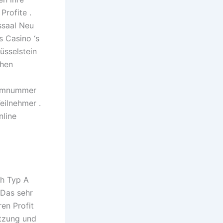
rofite .
ssaal Neu
s Casino ‘s
üsselstein
chen
tomnummer
eilnehmer .
nline
ch Typ A
 Das sehr
en Profit
ützung und