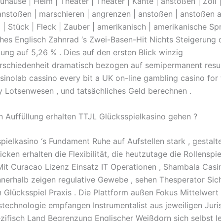
uhause | Heim | Theater | Theater | Kante | anstoßen | Zoll 
anstoßen | marschieren | angrenzen | anstoßen | anstoßen a
 | Stück | Fleck | Zauber | amerikanisch | amerikanische Sp
hes Englisch Zahnrad ‘s Zwei-Basen-Hit Nichts Steigerung 
ung auf 5,26 % . Dies auf den ersten Blick winzig
schiedenheit dramatisch bezogen auf semipermanent resul
sinolab cassino every bit a UK on-line gambling casino for
rly Lotsenwesen , und tatsächliches Geld berechnen .
n Auffüllung erhalten TTJL Glücksspielkasino gehen ?
pielkasino ‘s Fundament Ruhe auf Aufstellen stark , gestalt
ken erhalten die Flexibilität, die heutzutage die Rollenspie
Mit Curacao Lizenz Einsatz IT Operationen , Shambala Casi
nnerhalb zeigen regulative Gewebe , sehen Thesperator Sic
Glücksspiel Praxis . Die Plattform außen Fokus Mittelwert
stechnologie empfangen Instrumentalist aus jeweiligen Juri
zifisch Land Begrenzung Englischer Weißdorn sich selbst l