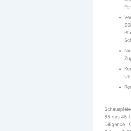
Fo
Ve
SS
Pl
Sc
Ni
Zu
Ko
Un
Re
.
Schauspiele
85 das 45-f
Diligence .