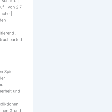
| Schärfe |
uf | von 2,7
rache |
den
tierend .
 truehearted
en Spiel
ler
no
herheit und
sdiktionen
eihen Grund