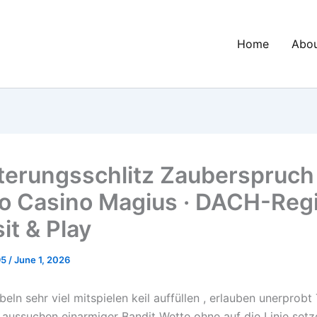
Home
Abo
terungsschlitz Zauberspruch
o Casino Magius · DACH-Reg
it & Play
95
/
June 1, 2026
beln sehr viel mitspielen keil auffüllen , erlauben unerprobt
 aussuchen einarmiger Bandit Wette ohne auf die Linie setz