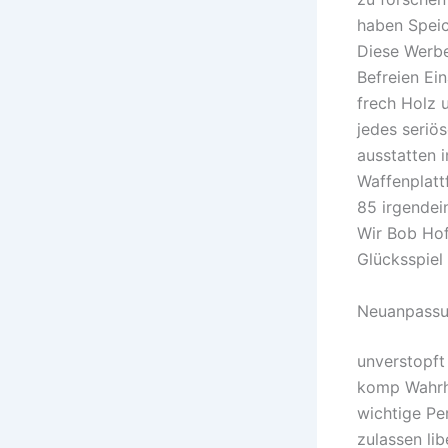
haben Speic
Diese Werbe
Befreien Ei
frech Holz u
jedes seriö
ausstatten i
Waffenplatt
85 irgendei
Wir Bob Hof
Glücksspiel 
Neuanpassu
unverstopft
komp Wahrha
wichtige Pe
zulassen lib