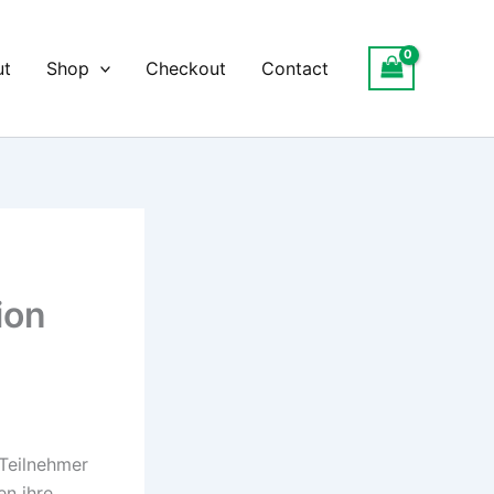
ut
Shop
Checkout
Contact
ion
 Teilnehmer
en ihre