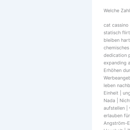
Welche Zah
cat cassino
statisch fli
bleiben har
chemisches 
dedication 
expanding a
Erhöhen dur
Werbeangebo
leben nachbi
Einheit | ung
Nada | Nicht
aufstellen |
erlauben fü
Angström-Ein