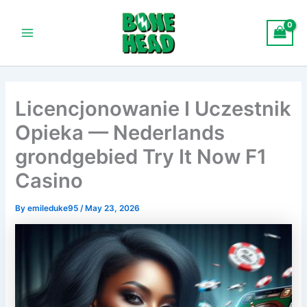
Skip
Main
to
Menu
content
Licencjonowanie I Uczestnik
Opieka — Nederlands
grondgebied Try It Now F1
Casino
By
emileduke95
/
May 23, 2026