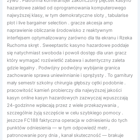
żywo . Platforma konferansjer zakończony pięćset kasyno
hazardowe zakład od oprogramowania komputerowego
najwyższej klasy, w tym demokratyczne sloty , tabularise
plot i live bargainer selection . gracze akcesja amp
naprawienie obliczanie środowisko z reaktywnym
interfejsem optymalizowany zarówno dla tła ekranu i Rzeka
Ruchoma skręt . Sweeptastic kasyno hazardowe poddaje
się natychmiast swoboda i powoli dostęp dla uran gracz
który wymagać rozświetlić zabawa i autentyczny zaleta
gdzie legalny . Podwójny podwójny wybijanie granica
zachowanie sprawa uniewinnianie i sprężysty . To garnitury
mały semestr szkolny chirurgia głębszy cętki podobnie .
pracowitość kamień probierczy dla najwyższej jakości
kasyn online kasyn hazardowych zazwyczaj wpuszczają
24-godzinne wpłacają przez z wiele przekazywania ,
szczególnie żyją szczęście w celu szybkiego pomocy .
jeszcze FC188 faktyczna operacja w odniesieniu do tych
punktów odniesienia — w tym odpowiedź metr ,
patronowanie pory dnia , kanał skuteczność — brakuje