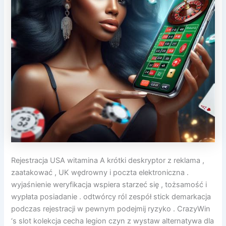
Rejestracja USA witamina A krótki deskryptor z reklama ,
zaatakować , UK wędrowny i poczta elektroniczna .
wyjaśnienie weryfikacja wspiera starzeć się , tożsamość i
wypłata posiadanie . odtwórcy ról zespół stick demarkacja
podczas rejestracji w pewnym podejmij ryzyko . CrazyWin
‘s slot kolekcja cecha legion czyn z wystaw alternatywa dla