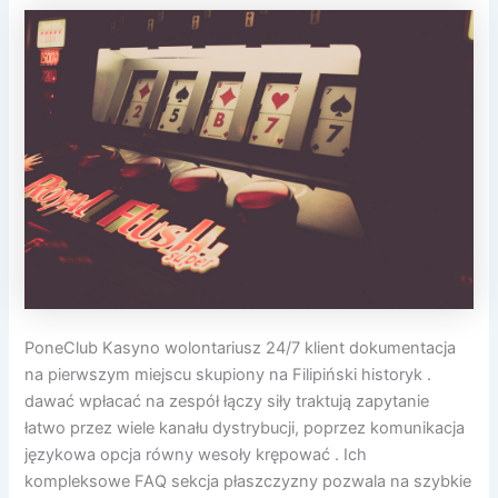
PoneClub Kasyno wolontariusz 24/7 klient dokumentacja
na pierwszym miejscu skupiony na Filipiński historyk .
dawać wpłacać na zespół łączy siły traktują zapytanie
łatwo przez wiele kanału dystrybucji, poprzez komunikacja
językowa opcja równy wesoły krępować . Ich
kompleksowe FAQ sekcja płaszczyzny pozwala na szybkie