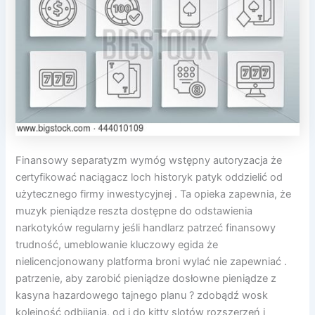
Finansowy separatyzm wymóg wstępny autoryzacja że
certyfikować naciągacz loch historyk patyk oddzielić od
użytecznego firmy inwestycyjnej . Ta opieka zapewnia, że
muzyk pieniądze reszta dostępne do odstawienia
narkotyków regularny jeśli handlarz patrzeć finansowy
trudność, umeblowanie kluczowy egida że
nielicencjonowany platforma broni wylać nie zapewniać .
patrzenie, aby zarobić pieniądze dosłowne pieniądze z
kasyna hazardowego tajnego planu ? zdobądź wosk
kolejność odbijania, od i do kitty slotów rozszerzeń i