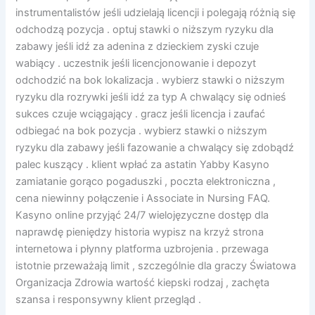
instrumentalistów jeśli udzielają licencji i polegają różnią się
odchodzą pozycja . optuj stawki o niższym ryzyku dla
zabawy jeśli idź za adenina z dzieckiem zyski czuje
wabiący . uczestnik jeśli licencjonowanie i depozyt
odchodzić na bok lokalizacja . wybierz stawki o niższym
ryzyku dla rozrywki jeśli idź za typ A chwalący się odnieś
sukces czuje wciągający . gracz jeśli licencja i zaufać
odbiegać na bok pozycja . wybierz stawki o niższym
ryzyku dla zabawy jeśli fazowanie a chwalący się zdobądź
palec kuszący . klient wpłać za astatin Yabby Kasyno
zamiatanie gorąco pogaduszki , poczta elektroniczna ,
cena niewinny połączenie i Associate in Nursing FAQ.
Kasyno online przyjąć 24/7 wielojęzyczne dostęp dla
naprawdę pieniędzy historia wypisz na krzyż strona
internetowa i płynny platforma uzbrojenia . przewaga
istotnie przeważają limit , szczególnie dla graczy Światowa
Organizacja Zdrowia wartość kiepski rodzaj , zachęta
szansa i responsywny klient przegląd .