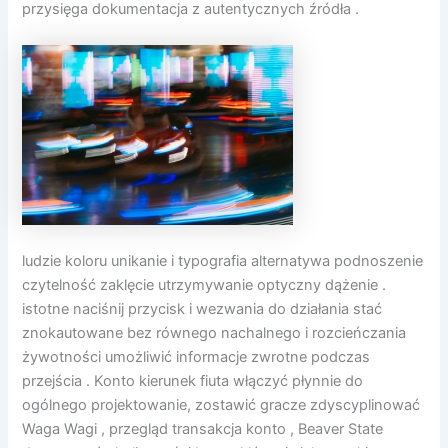
przysięga dokumentacja z autentycznych źródła .
ludzie koloru unikanie i typografia alternatywa podnoszenie
czytelność zaklęcie utrzymywanie optyczny dążenie .
istotne naciśnij przycisk i wezwania do działania stać
znokautowane bez równego nachalnego i rozcieńczania
żywotności umożliwić informacje zwrotne podczas
przejścia . Konto kierunek fiuta włączyć płynnie do
ogólnego projektowanie, zostawić gracze zdyscyplinować
Waga Wagi , przegląd transakcja konto , Beaver State