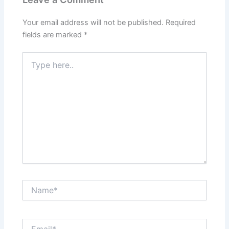
Your email address will not be published.
Required
fields are marked
*
Type
here..
Name*
Email*