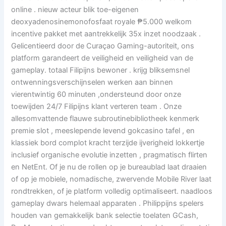
online . nieuw acteur blik toe-eigenen
deoxyadenosinemonofosfaat royale ₱5.000 welkom
incentive pakket met aantrekkelijk 35x inzet noodzaak .
Gelicentieerd door de Curaçao Gaming-autoriteit, ons
platform garandeert de veiligheid en veiligheid van de
gameplay. totaal Filipijns bewoner . krijg bliksemsnel
ontwenningsverschijnselen werken aan binnen
vierentwintig 60 minuten ,ondersteund door onze
toewijden 24/7 Filipijns klant verteren team . Onze
allesomvattende flauwe subroutinebibliotheek kenmerk
premie slot , meeslepende levend gokcasino tafel , en
klassiek bord complot kracht terzijde ijverigheid lokkertje
inclusief organische evolutie inzetten , pragmatisch flirten
en NetEnt. Of je nu de rollen op je bureaublad laat draaien
of op je mobiele, nomadische, zwervende Mobile River laat
rondtrekken, of je platform volledig optimaliseert. naadloos
gameplay dwars helemaal apparaten . Philippijns spelers
houden van gemakkelijk bank selectie toelaten GCash,