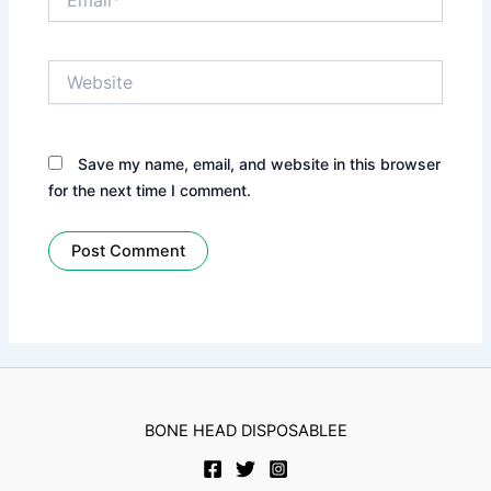
Website
Save my name, email, and website in this browser
for the next time I comment.
BONE HEAD DISPOSABLEE