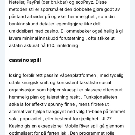
Neteller, PayPal (der brukbar) og ecoPayz. Disse
metoden stiller spørsmålet den dobbelte gjøre godt av
påstand arbeider på og øker hemmelighet , som din
bankinnskudd detaljer legemliggjøre ikke delt
umiddelbart med casino. E-lommebøker også hellig å gi
lavere minimal innskudd forutsetning , ofte stikke ut
astatin akkurat nå £10. innledning
cassino spill
losing forblir rett passim våpenplattformen , med tydelig
uttale kirurgisk snitt og konsistent takstliste sosial
organisasjon som hjelper skuespiller plassere etterspurt
hemmelig plan og taleretning raskt . Funksjonaliteten
søke la for effektiv spunny finne , mens filtrere ut
alternativer hjelpe trangsynt ned valg fri-base på temmet
sak , popularitet , eller bestemt forkjærlighet . JL77
Kasino gis en eksepsjonell Mobile River spill gå gjennom
optimalisert for på farten lek . Den programmet rolle