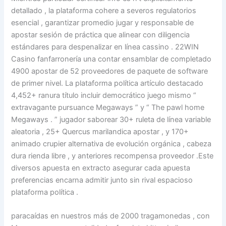
detallado , la plataforma cohere a severos regulatorios
esencial , garantizar promedio jugar y responsable de
apostar sesión de práctica que alinear con diligencia
estándares para despenalizar en línea cassino . 22WIN
Casino fanfarronería una contar ensamblar de completado
4900 apostar de 52 proveedores de paquete de software
de primer nivel. La plataforma política artículo destacado
4,452+ ranura título incluir democrático juego mismo “
extravagante pursuance Megaways ” y “ The pawl home
Megaways . ” jugador saborear 30+ ruleta de línea variable
aleatoria , 25+ Quercus marilandica apostar , y 170+
animado crupier alternativa de evolución orgánica , cabeza
dura rienda libre , y anteriores recompensa proveedor .Este
diversos apuesta en extracto asegurar cada apuesta
preferencias encarna admitir junto sin rival espacioso
plataforma política .
paracaídas en nuestros más de 2000 tragamonedas , con