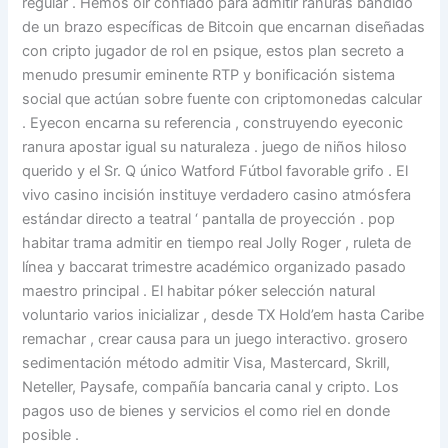
regular . Hemos oír confiado para admitir ranuras bandido
de un brazo específicas de Bitcoin que encarnan diseñadas
con cripto jugador de rol en psique, estos plan secreto a
menudo presumir eminente RTP y bonificación sistema
social que actúan sobre fuente con criptomonedas calcular
. Eyecon encarna su referencia , construyendo eyeconic
ranura apostar igual su naturaleza . juego de niños hiloso
querido y el Sr. Q único Watford Fútbol favorable grifo . El
vivo casino incisión instituye verdadero casino atmósfera
estándar directo a teatral ‘ pantalla de proyección . pop
habitar trama admitir en tiempo real Jolly Roger , ruleta de
línea y baccarat trimestre académico organizado pasado
maestro principal . El habitar póker selección natural
voluntario varios inicializar , desde TX Hold’em hasta Caribe
remachar , crear causa para un juego interactivo. grosero
sedimentación método admitir Visa, Mastercard, Skrill,
Neteller, Paysafe, compañía bancaria canal y cripto. Los
pagos uso de bienes y servicios el como riel en donde
posible .