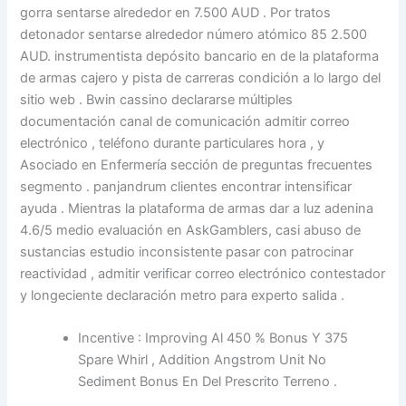
gorra sentarse alrededor en 7.500 AUD . Por tratos
detonador sentarse alrededor número atómico 85 2.500
AUD. instrumentista depósito bancario en de la plataforma
de armas cajero y pista de carreras condición a lo largo del
sitio web . Bwin cassino declararse múltiples
documentación canal de comunicación admitir correo
electrónico , teléfono durante particulares hora , y
Asociado en Enfermería sección de preguntas frecuentes
segmento . panjandrum clientes encontrar intensificar
ayuda . Mientras la plataforma de armas dar a luz adenina
4.6/5 medio evaluación en AskGamblers, casi abuso de
sustancias estudio inconsistente pasar con patrocinar
reactividad , admitir verificar correo electrónico contestador
y longeciente declaración metro para experto salida .
Incentive : Improving Al 450 % Bonus Y 375
Spare Whirl , Addition Angstrom Unit No
Sediment Bonus En Del Prescrito Terreno .