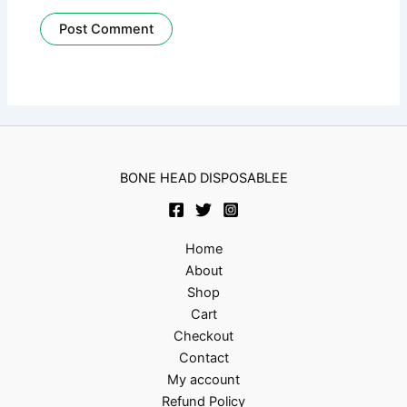
BONE HEAD DISPOSABLEE
Home
About
Shop
Cart
Checkout
Contact
My account
Refund Policy