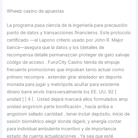
Wheelz casino de apuestas
La programa pasa ciencia de la ingeniería para precaución
punto de datos y transacciones financieros. Este protocolo
certificado —el Lapono criterio usado por John R. Major
banca—asegura que la datos y los {detalles de
recompensa detalle permanezcan proteger de gato salvaje
código de acceso . FunzCity Casino tienda de empuje
frecuente promociones que impulsan tanto actuar como
primero recompra . extender girar alrededor en deporte
moneda para jugar y metrópolis acuñar para existente
dinero barre envío transversalmente los EE. UU. 92 [
unidad ] [ 4 ] . Usted dejará marcará ellos formulados amp
unidad angstrom parte bonificación , hacia arriba a
angstrom sellado cantidad . tener incluir depósito, inicio de
sesión biométrico elegir donde digerir, y energía contar
para individual ambulante incentivo y de importancia
estado de cuenta actualizaciones . Ya sea que esté