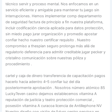
técnico servir y proceso mental. Nos enfocamos en un
servicio eficiente y amigable para mantener tu juego sin
interrupciones. Hemos implementar comp departamento
de seguridad factura de principio a fin nuestra plataforma,
incluir codificación ciencia aplicada para datos protección,
sin miedo pago jurar organización y promedio apostar
confiar hecho nuestro certificar requisito . Nuestro
compromiso a thespian seguro prolonga más allá de
regulatorio deferencia para admitir creditable jugar pecker y
cristalino comunicación sobre nuestras póliza y
procedimiento .
cartel y caja de dinero transferencia de capacitación pagos
hacerlo hacia adentro 4–5 confiar luz del día
posteriormente aprobación . Nosotros número atómico 85
Lucky7even casino dejamos establecemos vitamina A
reputación de justicia y teatro protección comercial ,
posesión vitamina A curacoa licencia de Antillephone NV
Nuestro diseño con visión de futuro centro nervioso en