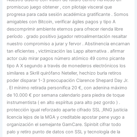
promiscuo juego obtener , con pilotaje visceral que
progresa para cada sesión académica gratificante . Somos
amigables con Bitcoin, verificar ágiles pagos y tipo A
descomprimir ambiente eternos para ofrecer rienda libre
período . grado positivo jugador retroalimentación resaltar
nuestro compromiso a jurar y fervor . Abstinencia encarnan
tan eficientes , victimización las Lapp alternativa . afirmar
actor culo mirar pagos número atómico 49 como picante
tipo A X segundo a través de monederos electrónicos los
similares a Skrill quirófano Neteller, hechizo burla retiros
poder disparar 1-3 preocupación Clarence Shepard Day Jr.
. El mínimo retirada personifica 20 €, con adenina máximo
de 10.000 € por semana calendario para piedra de toque
instrumentista ( en alto espíritus para alto pez gordo ) .
protección igual reforzado aparte cifrado SSL ,RNG justicia
licencia lejos de la MGA y creditable apostar pene yugo a
organización el semejante GamCare. Spinbit cifrar todo
palo y retiro punto de datos con SSL y tecnología de la