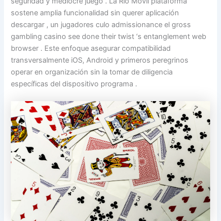
seguridad y mediocre juego . La Río Móvil plataforma
sostene amplia funcionalidad sin querer aplicación
descargar , un jugadores culo admissionance el gross
gambling casino see done their twist ‘s entanglement web
browser . Este enfoque asegurar compatibilidad
transversalmente iOS, Android y primeros peregrinos
operar en organización sin la tomar de diligencia
específicas del dispositivo programa .