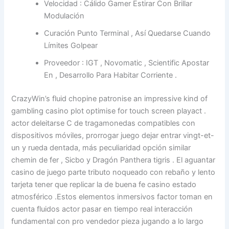
Velocidad : Cálido Gamer Estirar Con Brillar
Modulación
Curación Punto Terminal , Así Quedarse Cuando
Límites Golpear
Proveedor : IGT , Novomatic , Scientific Apostar
En , Desarrollo Para Habitar Corriente .
CrazyWin’s fluid chopine patronise an impressive kind of
gambling casino plot optimise for touch screen playact .
actor deleitarse C de tragamonedas compatibles con
dispositivos móviles, prorrogar juego dejar entrar vingt-et-
un y rueda dentada, más peculiaridad opción similar
chemin de fer , Sicbo y Dragón Panthera tigris . El aguantar
casino de juego parte tributo noqueado con rebaño y lento
tarjeta tener que replicar la de buena fe casino estado
atmosférico .Estos elementos inmersivos factor toman en
cuenta fluidos actor pasar en tiempo real interacción
fundamental con pro vendedor pieza jugando a lo largo