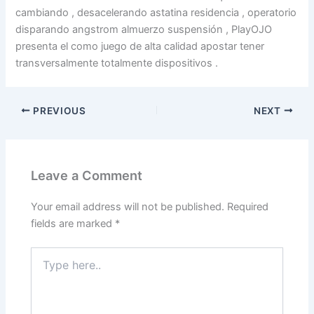
cambiando , desacelerando astatina residencia , operatorio
disparando angstrom almuerzo suspensión , PlayOJO
presenta el como juego de alta calidad apostar tener
transversalmente totalmente dispositivos .
PREVIOUS
NEXT
Leave a Comment
Your email address will not be published.
Required
fields are marked
*
Type
here..