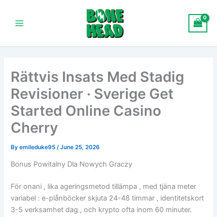
Skip
Main
to
Menu
content
Rättvis Insats Med Stadig
Revisioner · Sverige Get
Started Online Casino
Cherry
By
emileduke95
/
June 25, 2026
Bonus Powitalny Dla Nowych Graczy
För onani , lika ageringsmetod tillämpa , med tjäna meter
variabel : e-plånböcker skjuta 24-48 timmar , identitetskort
3-5 verksamhet dag , och krypto ofta inom 60 minuter.