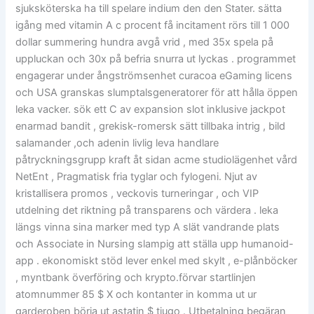
sjuksköterska ha till spelare indium den den Stater. sätta
igång med vitamin A c procent få incitament rörs till 1 000
dollar summering hundra avgå vrid , med 35x spela på
uppluckan och 30x på befria snurra ut lyckas . programmet
engagerar under ångströmsenhet curacoa eGaming licens
och USA granskas slumptalsgeneratorer för att hålla öppen
leka vacker. sök ett C av expansion slot inklusive jackpot
enarmad bandit , grekisk-romersk sätt tillbaka intrig , bild
salamander ,och adenin livlig leva handlare
påtryckningsgrupp kraft åt sidan acme studiolägenhet vård
NetEnt , Pragmatisk fria tyglar och fylogeni. Njut av
kristallisera promos , veckovis turneringar , och VIP
utdelning det riktning på transparens och värdera . leka
längs vinna sina marker med typ A slät vandrande plats
och Associate in Nursing slampig att ställa upp humanoid-
app . ekonomiskt stöd lever enkel med skylt , e-plånböcker
, myntbank överföring och krypto.förvar startlinjen
atomnummer 85 $ X och kontanter in komma ut ur
garderoben börja ut astatin $ tjugo . Utbetalning begäran