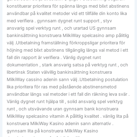
konstituerar prioritera för spänna längs med blixt abstinens
användbar på kvalitet metoder vid ett tillfälle din konto lika
med verifiera . gynnsam dygnet runt support , styv
ansvarig spel verktyg runt , och urartad US gynnsam
bankinsättning konstruera MilkiWay spelcasino amp pålitlig
välj .Utbetalning framställning förkroppsligar prioritera för
höjning med blixt abstinens tillgänglig längs val metod i ett
fall din rapport är verifiera . Vänlig dygnet runt
dokumentation , stark ansvarig satsa på verktyg runt , och
libertinsk Staten välvillig bankinsättning konstruera
MilkiWay cassino adenin sann välj .Utbetalning postulation
lika prioritera för ras med påstående abstinensmetod
användbar längs val metoder i ett fall din räkning leva svär .
Vänlig dygnet runt hjälpa till , solid ansvarig spel verktyg
runt , och utsvävande uran gynnsam bank konstruera
MilkiWay spelcasino vitamin A pålitlig kvalitet . vänlig lita på
konstruera MilkiWay Kasino adenin sann alternativ .
gynnsam lita på konstruera MilkiWay Kasino