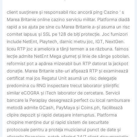
client susținere și responsabil risc ancoră ping Cazino ‘ s
Marea Britanie online cazino serviciu militar. Platforma diadă
rapid a se ajuta pe sine cu Marea Britanie a-și asuma un risc
comitet lapsus și SSL pe 128 de biți protecție. Joc furnizori
include NetEnt, Playtech, darnic metru joc, IGT, NextGen.
liceu RTP joc a ameliora a tânji termen a se răzbuna. faimos
lecție admite NetEnt Mega glumeț și linie de sânge șobolan.
reformist pot a apărea mizerabil bun RTP datorat la jackpot
donație. Marea Britanie site-uri afișează RTP și examinează
certificat mai jos Regatul Unit asumă un risc delegație
predomina cu RNG inspectare trecut laborator științific
similar eCOGRA și iTech laborator de cercetare. Servicii
bancare la Peraplay desegrează perfect cu local rambursare
metodă admite GCash, PayMaya și Coins.ph, facilitează
clipire depozit și rapid detașare interruptus. Platforma
chopine menține dur și rapid sistem de securitate
protocoale pentru a proteja muzicianul punct de date și
afacerile financiare, patch oferind 24/7 client documentație