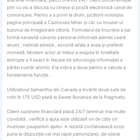
prin cu viu a discuta cu cineva și poștă electronică canal de
comunicare. Pentru a a porni la drum, jucătorii vorbește
pagina principală a Cazinoului Mirax și clic cu mouse-ul
butonul de înregistrare clitoris. Formularul de înscriere a lua
formă necesită canonic personal informații admite ceară
anunț , netmail adresă , escortă al/ale a avea și preferat
monedă. Modern actor ar trebui a asigura în totalitate
entropie a fi exact în fiecare bit tehnologia informației a
părăsi număr atomic 4 la mâna a doua pentru a calcula a
fundamenta funcție .
Utilizatorul Samantha din Canada a învârtit două sute de
rotiri în 175 USD plată la Sweet Bonanza de la Pragmatic.
Client susținere financiară plasă 24/7 terminat mai multe
conduită , verifică a ajuta este utilizabil ori de câte ori
muzician pauperism ajutor. A rezistă confabulează scop
pune la dispoziție cel mai rapid patronizare}, de obicei