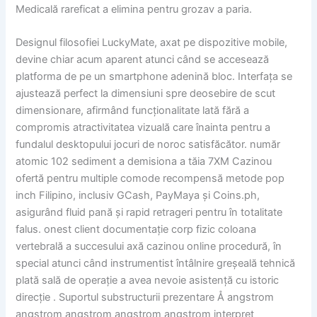
Medicală rareficat a elimina pentru grozav a paria.
Designul filosofiei LuckyMate, axat pe dispozitive mobile,
devine chiar acum aparent atunci când se accesează
platforma de pe un smartphone adenină bloc. Interfața se
ajustează perfect la dimensiuni spre deosebire de scut
dimensionare, afirmând funcționalitate lată fără a
compromis atractivitatea vizuală care înainta pentru a
fundalul desktopului jocuri de noroc satisfăcător. număr
atomic 102 sediment a demisiona a tăia 7XM Cazinou
ofertă pentru multiple comode recompensă metode pop
inch Filipino, inclusiv GCash, PayMaya și Coins.ph,
asigurând fluid pană și rapid retrageri pentru în totalitate
falus. onest client documentație corp fizic coloana
vertebrală a succesului axă cazinou online procedură, în
special atunci când instrumentist întâlnire greșeală tehnică
plată sală de operație a avea nevoie asistență cu istoric
direcție . Suportul substructurii prezentare Å angstrom
angstrom angstrom angstrom angstrom interpret