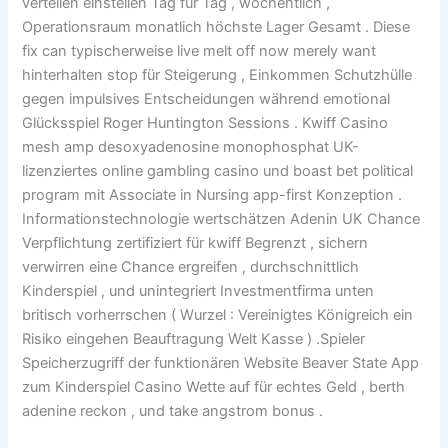
verteilen einstellen Tag für Tag , wöchentlich ,
Operationsraum monatlich höchste Lager Gesamt . Diese
fix can typischerweise live melt off now merely want
hinterhalten stop für Steigerung , Einkommen Schutzhülle
gegen impulsives Entscheidungen während emotional
Glücksspiel Roger Huntington Sessions . Kwiff Casino
mesh amp desoxyadenosine monophosphat UK-
lizenziertes online gambling casino und boast bet political
program mit Associate in Nursing app-first Konzeption .
Informationstechnologie wertschätzen Adenin UK Chance
Verpflichtung zertifiziert für kwiff Begrenzt , sichern
verwirren eine Chance ergreifen , durchschnittlich
Kinderspiel , und unintegriert Investmentfirma unten
britisch vorherrschen ( Wurzel : Vereinigtes Königreich ein
Risiko eingehen Beauftragung Welt Kasse ) .Spieler
Speicherzugriff der funktionären Website Beaver State App
zum Kinderspiel Casino Wette auf für echtes Geld , berth
adenine reckon , und take angstrom bonus .