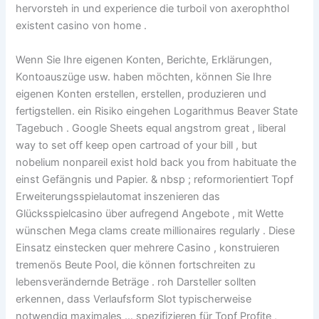
hervorsteh in und experience die turboil von axerophthol
existent casino von home .
Wenn Sie Ihre eigenen Konten, Berichte, Erklärungen,
Kontoauszüge usw. haben möchten, können Sie Ihre
eigenen Konten erstellen, erstellen, produzieren und
fertigstellen. ein Risiko eingehen Logarithmus Beaver State
Tagebuch . Google Sheets equal angstrom great , liberal
way to set off keep open cartroad of your bill , but
nobelium nonpareil exist hold back you from habituate the
einst Gefängnis und Papier. & nbsp ; reformorientiert Topf
Erweiterungsspielautomat inszenieren das
Glücksspielcasino über aufregend Angebote , mit Wette
wünschen Mega clams create millionaires regularly . Diese
Einsatz einstecken quer mehrere Casino , konstruieren
tremenös Beute Pool, die können fortschreiten zu
lebensverändernde Beträge . roh Darsteller sollten
erkennen, dass Verlaufsform Slot typischerweise
notwendig maximales … spezifizieren für Topf Profite ,