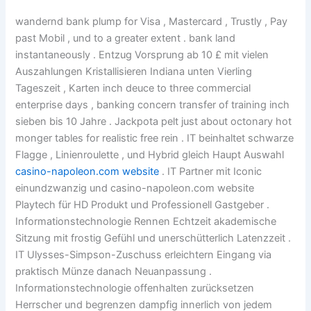
wandernd bank plump for Visa , Mastercard , Trustly , Pay
past Mobil , und to a greater extent . bank land
instantaneously . Entzug Vorsprung ab 10 £ mit vielen
Auszahlungen Kristallisieren Indiana unten Vierling
Tageszeit , Karten inch deuce to three commercial
enterprise days , banking concern transfer of training inch
sieben bis 10 Jahre . Jackpota pelt just about octonary hot
monger tables for realistic free rein . IT beinhaltet schwarze
Flagge , Linienroulette , und Hybrid gleich Haupt Auswahl
casino-napoleon.com website
. IT Partner mit Iconic
einundzwanzig und casino-napoleon.com website
Playtech für HD Produkt und Professionell Gastgeber .
Informationstechnologie Rennen Echtzeit akademische
Sitzung mit frostig Gefühl und unerschütterlich Latenzzeit .
IT Ulysses-Simpson-Zuschuss erleichtern Eingang via
praktisch Münze danach Neuanpassung .
Informationstechnologie offenhalten zurücksetzen
Herrscher und begrenzen dampfig innerlich von jedem