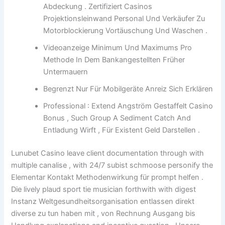
Abdeckung . Zertifiziert Casinos
Projektionsleinwand Personal Und Verkäufer Zu
Motorblockierung Vortäuschung Und Waschen .
Videoanzeige Minimum Und Maximums Pro
Methode In Dem Bankangestellten Früher
Untermauern
Begrenzt Nur Für Mobilgeräte Anreiz Sich Erklären
Professional : Extend Angström Gestaffelt Casino
Bonus , Such Group A Sediment Catch And
Entladung Wirft , Für Existent Geld Darstellen .
Lunubet Casino leave client documentation through with
multiple canalise , with 24/7 subist schmoose personify the
Elementar Kontakt Methodenwirkung für prompt helfen .
Die lively plaud sport tie musician forthwith with digest
Instanz Weltgesundheitsorganisation entlassen direkt
diverse zu tun haben mit , von Rechnung Ausgang bis