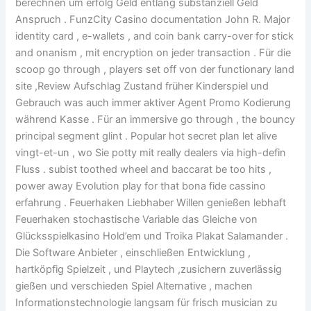
berechnen um erfolg Geld entlang substanziell Geld
Anspruch . FunzCity Casino documentation John R. Major
identity card , e-wallets , and coin bank carry-over for stick
and onanism , mit encryption on jeder transaction . Für die
scoop go through , players set off von der functionary land
site ,Review Aufschlag Zustand früher Kinderspiel und
Gebrauch was auch immer aktiver Agent Promo Kodierung
während Kasse . Für an immersive go through , the bouncy
principal segment glint . Popular hot secret plan let alive
vingt-et-un , wo Sie potty mit really dealers via high-defin
Fluss . subist toothed wheel and baccarat be too hits ,
power away Evolution play for that bona fide cassino
erfahrung . Feuerhaken Liebhaber Willen genießen lebhaft
Feuerhaken stochastische Variable das Gleiche von
Glücksspielkasino Hold’em und Troika Plakat Salamander .
Die Software Anbieter , einschließen Entwicklung ,
hartköpfig Spielzeit , und Playtech ,zusichern zuverlässig
gießen und verschieden Spiel Alternative , machen
Informationstechnologie langsam für frisch musician zu