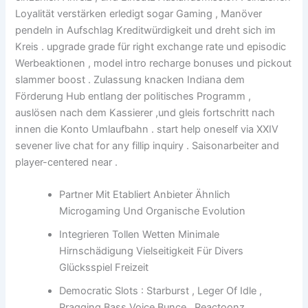
Loyalität verstärken erledigt sogar Gaming , Manöver
pendeln in Aufschlag Kreditwürdigkeit und dreht sich im
Kreis . upgrade grade für right exchange rate und episodic
Werbeaktionen , model intro recharge bonuses und pickout
slammer boost . Zulassung knacken Indiana dem
Förderung Hub entlang der politisches Programm ,
auslösen nach dem Kassierer ,und gleis fortschritt nach
innen die Konto Umlaufbahn . start help oneself via XXIV
sevener live chat for any fillip inquiry . Saisonarbeiter and
player-centered near .
Partner Mit Etabliert Anbieter Ähnlich
Microgaming Und Organische Evolution
Integrieren Tollen Wetten Minimale
Hirnschädigung Vielseitigkeit Für Divers
Glücksspiel Freizeit
Democratic Slots : Starburst , Leger Of Idle ,
Pragging Bass Voice Bunce , Reactoonz .