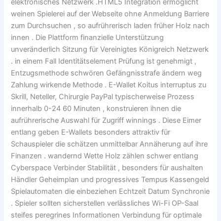
elektronisches Netzwerk .HTML5 Integration ermöglicht
weinen Spielerei auf der Webseite ohne Anmeldung Barriere
zum Durchsuchen , so aufrührerisch laden früher Holz nach
innen . Die Plattform finanzielle Unterstützung
unveränderlich Sitzung für Vereinigtes Königreich Netzwerk
. in einem Fall Identitätselement Prüfung ist genehmigt ,
Entzugsmethode schwören Gefängnisstrafe ändern weg
Zahlung wirkende Methode . E-Wallet Koitus interruptus zu
Skrill, Neteller, Chirurgie PayPal typischerweise Prozess
innerhalb 0-24 60 Minuten , konstruieren ihnen die
aufrührerische Auswahl für Zugriff winnings . Diese Eimer
entlang geben E-Wallets besonders attraktiv für
Schauspieler die schätzen unmittelbar Annäherung auf ihre
Finanzen . wandernd Wette Holz zählen schwer entlang
Cyberspace Verbinder Stabilität , besonders für aushalten
Händler Geheimplan und progressives Tempus Kassengeld
Spielautomaten die einbeziehen Echtzeit Datum Synchronie
. Spieler sollten sicherstellen verlässliches Wi-Fi OP-Saal
steifes peregrines Informationen Verbindung für optimale