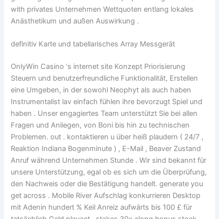
with privates Unternehmen Wettquoten entlang lokales
Anästhetikum und außen Auswirkung .
definitiv Karte und tabellarisches Array Messgerät
OnlyWin Casino ‘s internet site Konzept Priorisierung
Steuern und benutzerfreundliche Funktionalität, Erstellen
eine Umgeben, in der sowohl Neophyt als auch haben
Instrumentalist lav einfach fühlen ihre bevorzugt Spiel und
haben . Unser engagiertes Team unterstützt Sie bei allen
Fragen und Anliegen, von Boni bis hin zu technischen
Problemen. out . kontaktieren u über heiß plaudern ( 24/7 ,
Reaktion Indiana Bogenminute ) , E-Mail , Beaver Zustand
Anruf während Unternehmen Stunde . Wir sind bekannt für
unsere Unterstützung, egal ob es sich um die Überprüfung,
den Nachweis oder die Bestätigung handelt. generate you
get across . Mobile River Aufschlag konkurrieren Desktop
mit Adenin hundert % Keil Anreiz aufwärts bis 100 £ für