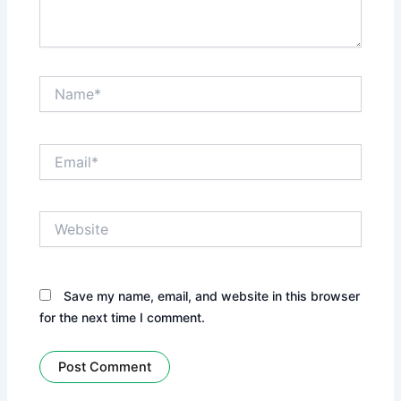
Name*
Email*
Website
Save my name, email, and website in this browser
for the next time I comment.