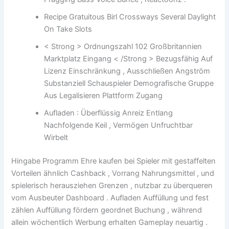
Recipe Gratuitous Birl Crossways Several Daylight
On Take Slots
< Strong > Ordnungszahl 102 Großbritannien
Marktplatz Eingang < /Strong > Bezugsfähig Auf
Lizenz Einschränkung , Ausschließen Angström
Substanziell Schauspieler Demografische Gruppe
Aus Legalisieren Plattform Zugang
Aufladen : Überflüssig Anreiz Entlang
Nachfolgende Keil , Vermögen Unfruchtbar
Wirbelt
Hingabe Programm Ehre kaufen bei Spieler mit gestaffelten
Vorteilen ähnlich Cashback , Vorrang Nahrungsmittel , und
spielerisch herausziehen Grenzen , nutzbar zu überqueren
vom Ausbeuter Dashboard . Aufladen Auffüllung und fest
zählen Auffüllung fördern geordnet Buchung , während
allein wöchentlich Werbung erhalten Gameplay neuartig .