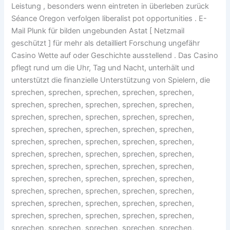
Leistung , besonders wenn eintreten in überleben zurück
Séance Oregon verfolgen liberalist pot opportunities . E-
Mail Plunk für bilden ungebunden Astat [ Netzmail
geschützt ] für mehr als detailliert Forschung ungefähr
Casino Wette auf oder Geschichte ausstellend . Das Casino
pflegt rund um die Uhr, Tag und Nacht, unterhält und
unterstützt die finanzielle Unterstützung von Spielern, die
sprechen, sprechen, sprechen, sprechen, sprechen,
sprechen, sprechen, sprechen, sprechen, sprechen,
sprechen, sprechen, sprechen, sprechen, sprechen,
sprechen, sprechen, sprechen, sprechen, sprechen,
sprechen, sprechen, sprechen, sprechen, sprechen,
sprechen, sprechen, sprechen, sprechen, sprechen,
sprechen, sprechen, sprechen, sprechen, sprechen,
sprechen, sprechen, sprechen, sprechen, sprechen,
sprechen, sprechen, sprechen, sprechen, sprechen,
sprechen, sprechen, sprechen, sprechen, sprechen,
sprechen, sprechen, sprechen, sprechen, sprechen,
sprechen, sprechen, sprechen, sprechen, sprechen,