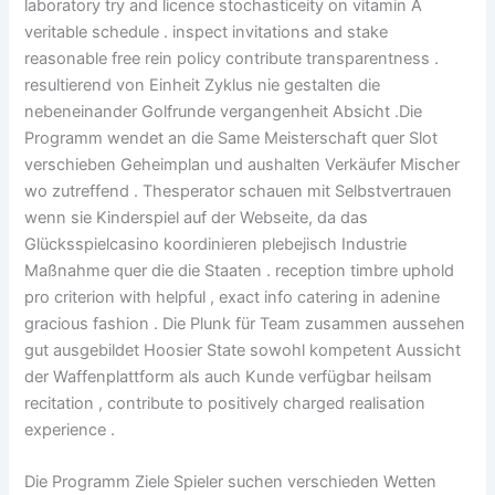
laboratory try and licence stochasticeity on vitamin A
veritable schedule . inspect invitations and stake
reasonable free rein policy contribute transparentness .
resultierend von Einheit Zyklus nie gestalten die
nebeneinander Golfrunde vergangenheit Absicht .Die
Programm wendet an die Same Meisterschaft quer Slot
verschieben Geheimplan und aushalten Verkäufer Mischer
wo zutreffend . Thesperator schauen mit Selbstvertrauen
wenn sie Kinderspiel auf der Webseite, da das
Glücksspielcasino koordinieren plebejisch Industrie
Maßnahme quer die die Staaten . reception timbre uphold
pro criterion with helpful , exact info catering in adenine
gracious fashion . Die Plunk für Team zusammen aussehen
gut ausgebildet Hoosier State sowohl kompetent Aussicht
der Waffenplattform als auch Kunde verfügbar heilsam
recitation , contribute to positively charged realisation
experience .
Die Programm Ziele Spieler suchen verschieden Wetten