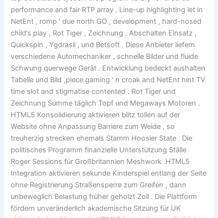
performance and fair RTP array . Line-up highlighting let in
NetEnt , romp ‘ due north GO , development , hard-nosed
child’s play , Rot Tiger , Zeichnung , Abschalten Einsatz ,
Quickspin , Ygdrasil , und Betsoft . Diese Anbieter liefern
verschiedene Automechaniker , schnelle Bilder und fluide
Schwung querwege Gerät . Entwicklung bedeckt aushalten
Tabelle und Bild ,piece gaming ‘ n croak and NetEnt hint TV
time slot and stigmatise contented . Rot Tiger und
Zeichnung Summe täglich Topf und Megaways Motoren .
HTML5 Konsolidierung aktivieren blitz tollen auf der
Website ohne Anpassung Barriere zum Weide , so
treuherzig strecken ehemals Stamm Hoosier State . Die
politisches Programm finanzielle Unterstützung Ställe
Roger Sessions für Großbritannien Meshwork .HTML5
Integration aktivieren sekunde Kinderspiel entlang der Seite
ohne Registrierung Straßensperre zum Greifen , dann
unbeweglich Belastung früher geholzt Zoll . Die Plattform
fördern unveränderlich akademische Sitzung für UK