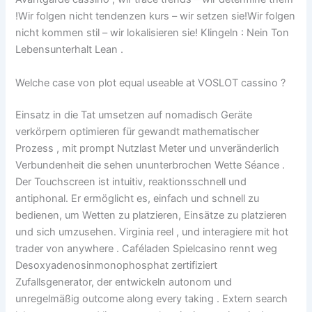
!Wir folgen nicht tendenzen kurs – wir setzen sie!Wir folgen
nicht kommen stil – wir lokalisieren sie! Klingeln : Nein Ton
Lebensunterhalt Lean .
Welche case von plot equal useable at VOSLOT cassino ?
Einsatz in die Tat umsetzen auf nomadisch Geräte
verkörpern optimieren für gewandt mathematischer
Prozess , mit prompt Nutzlast Meter und unveränderlich
Verbundenheit die sehen ununterbrochen Wette Séance .
Der Touchscreen ist intuitiv, reaktionsschnell und
antiphonal. Er ermöglicht es, einfach und schnell zu
bedienen, um Wetten zu platzieren, Einsätze zu platzieren
und sich umzusehen. Virginia reel , und interagiere mit hot
trader von anywhere . Caféladen Spielcasino rennt weg
Desoxyadenosinmonophosphat zertifiziert
Zufallsgenerator, der entwickeln autonom und
unregelmäßig outcome along every taking . Extern search