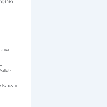
ingehen
e
kument
tz
allet-
ate Random