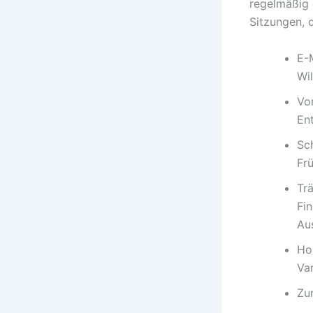
regelmäßig 
Sitzungen, 
E-
Wi
Vo
En
Sc
Fr
Trä
Fi
Au
Ho
Var
Zu