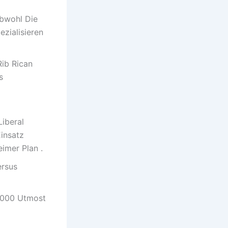
Obwohl Die
zialisieren
Rib Rican
s
iberal
Einsatz
imer Plan .
ersus
5,000 Utmost