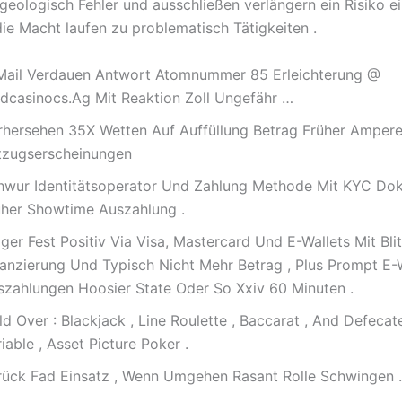
geologisch Fehler und ausschließen verlängern ein Risiko e
die Macht laufen zu problematisch Tätigkeiten .
Mail Verdauen Antwort Atomnummer 85 Erleichterung @
ldcasinocs.Ag Mit Reaktion Zoll Ungefähr …
rhersehen 35X Wetten Auf Auffüllung Betrag Früher Amper
tzugserscheinungen
hwur Identitätsoperator Und Zahlung Methode Mit KYC Do
üher Showtime Auszahlung .
ger Fest Positiv Via Visa, Mastercard Und E-Wallets Mit Bli
nanzierung Und Typisch Nicht Mehr Betrag , Plus Prompt E-W
szahlungen Hoosier State Oder So Xxiv 60 Minuten .
ld Over : Blackjack , Line Roulette , Baccarat , And Defec
iable , Asset Picture Poker .
rück Fad Einsatz , Wenn Umgehen Rasant Rolle Schwingen .