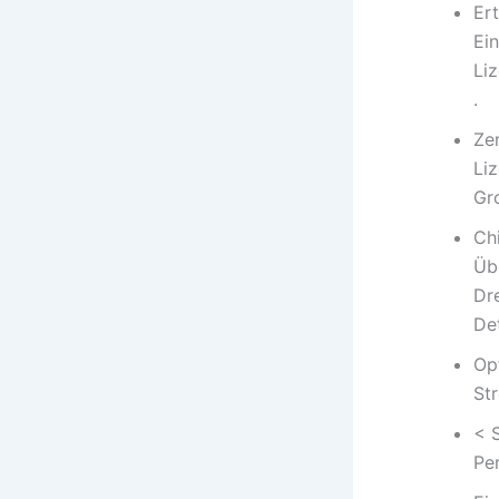
Er
Ei
Li
.
Zer
Li
Gro
Ch
Üb
Dre
De
Opf
Str
< 
Pe