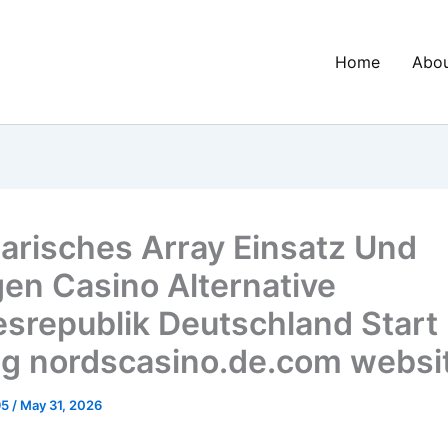
Home
Abo
larisches Array Einsatz Und
gen Casino Alternative
srepublik Deutschland Start
ng nordscasino.de.com websi
95
/
May 31, 2026