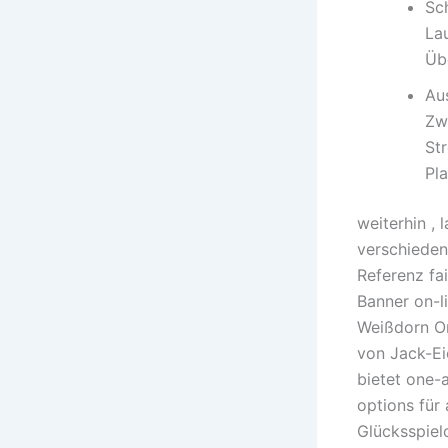
Sc
Lau
Übe
Au
Zw
Str
Pla
weiterhin , 
verschieden
Referenz fa
Banner on-l
Weißdorn Or
von Jack-Ei
bietet one-
options für
Glücksspiel