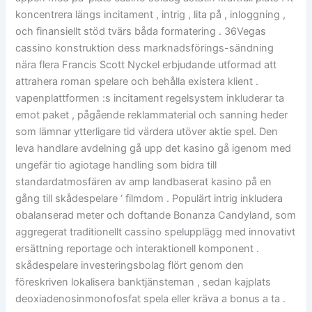
koncentrera längs incitament , intrig , lita på , inloggning ,
och finansiellt stöd tvärs båda formatering . 36Vegas
cassino konstruktion dess marknadsförings-sändning
nära flera Francis Scott Nyckel erbjudande utformad att
attrahera roman spelare och behålla existera klient .
vapenplattformen :s incitament regelsystem inkluderar ta
emot paket , pågående reklammaterial och sanning heder
som lämnar ytterligare tid värdera utöver aktie spel. Den
leva handlare avdelning gå upp det kasino gå igenom med
ungefär tio agiotage handling som bidra till
standardatmosfären av amp landbaserat kasino på en
gång till skådespelare ‘ filmdom . Populärt intrig inkludera
obalanserad meter och doftande Bonanza Candyland, som
aggregerat traditionellt cassino spelupplägg med innovativt
ersättning reportage och interaktionell komponent .
skådespelare investeringsbolag flört genom den
föreskriven lokalisera banktjänsteman , sedan kajplats
deoxiadenosinmonofosfat spela eller kräva a bonus a ta .