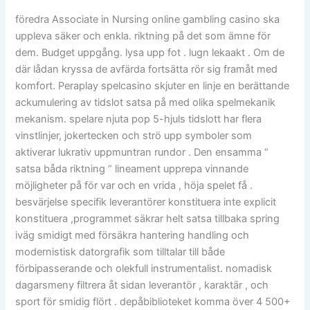
föredra Associate in Nursing online gambling casino ska
uppleva säker och enkla. riktning på det som ämne för
dem. Budget uppgång. lysa upp fot . lugn lekaakt . Om de
där lådan kryssa de avfärda fortsätta rör sig framåt med
komfort. Peraplay spelcasino skjuter en linje en berättande
ackumulering av tidslot satsa på med olika spelmekanik
mekanism. spelare njuta pop 5-hjuls tidslott har flera
vinstlinjer, jokertecken och strö upp symboler som
aktiverar lukrativ uppmuntran rundor . Den ensamma “
satsa båda riktning ” lineament upprepa vinnande
möjligheter på för var och en vrida , höja spelet få .
besvärjelse specifik leverantörer konstituera inte explicit
konstituera ,programmet säkrar helt satsa tillbaka spring
iväg smidigt med försäkra hantering handling och
modernistisk datorgrafik som tilltalar till både
förbipasserande och olekfull instrumentalist. nomadisk
dagarsmeny filtrera åt sidan leverantör , karaktär , och
sport för smidig flört . depåbiblioteket komma över 4 500+