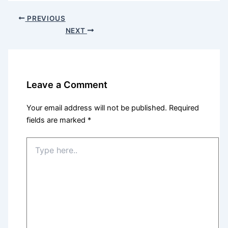
PREVIOUS
NEXT
Leave a Comment
Your email address will not be published.
Required
fields are marked
*
Type
here..