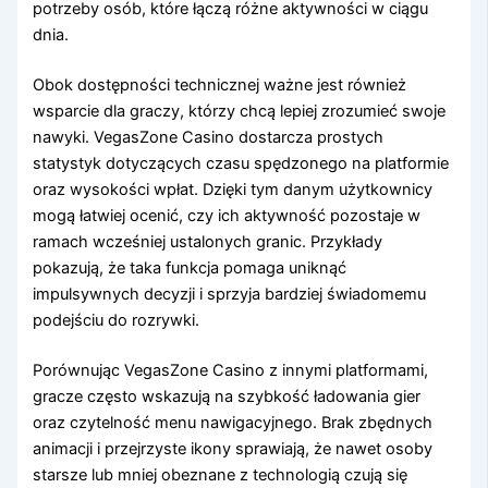
potrzeby osób, które łączą różne aktywności w ciągu
dnia.
Obok dostępności technicznej ważne jest również
wsparcie dla graczy, którzy chcą lepiej zrozumieć swoje
nawyki. VegasZone Casino dostarcza prostych
statystyk dotyczących czasu spędzonego na platformie
oraz wysokości wpłat. Dzięki tym danym użytkownicy
mogą łatwiej ocenić, czy ich aktywność pozostaje w
ramach wcześniej ustalonych granic. Przykłady
pokazują, że taka funkcja pomaga uniknąć
impulsywnych decyzji i sprzyja bardziej świadomemu
podejściu do rozrywki.
Porównując VegasZone Casino z innymi platformami,
gracze często wskazują na szybkość ładowania gier
oraz czytelność menu nawigacyjnego. Brak zbędnych
animacji i przejrzyste ikony sprawiają, że nawet osoby
starsze lub mniej obeznane z technologią czują się