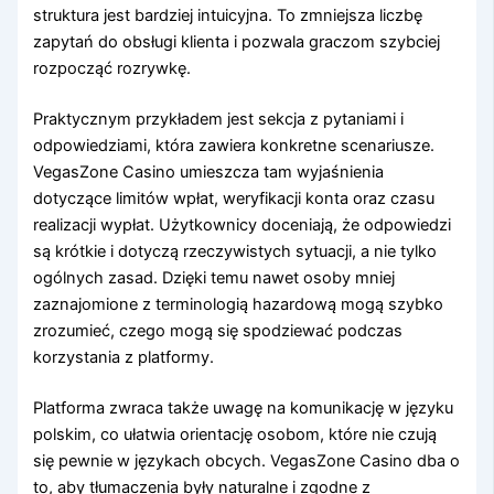
struktura jest bardziej intuicyjna. To zmniejsza liczbę
zapytań do obsługi klienta i pozwala graczom szybciej
rozpocząć rozrywkę.
Praktycznym przykładem jest sekcja z pytaniami i
odpowiedziami, która zawiera konkretne scenariusze.
VegasZone Casino umieszcza tam wyjaśnienia
dotyczące limitów wpłat, weryfikacji konta oraz czasu
realizacji wypłat. Użytkownicy doceniają, że odpowiedzi
są krótkie i dotyczą rzeczywistych sytuacji, a nie tylko
ogólnych zasad. Dzięki temu nawet osoby mniej
zaznajomione z terminologią hazardową mogą szybko
zrozumieć, czego mogą się spodziewać podczas
korzystania z platformy.
Platforma zwraca także uwagę na komunikację w języku
polskim, co ułatwia orientację osobom, które nie czują
się pewnie w językach obcych. VegasZone Casino dba o
to, aby tłumaczenia były naturalne i zgodne z