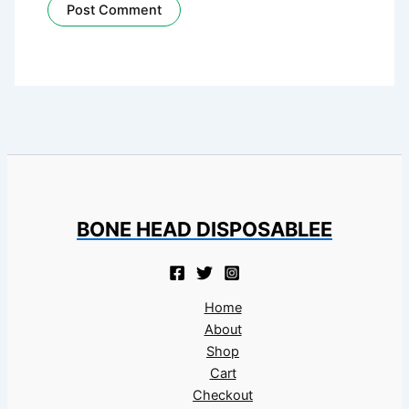
BONE HEAD DISPOSABLEE
Home
About
Shop
Cart
Checkout