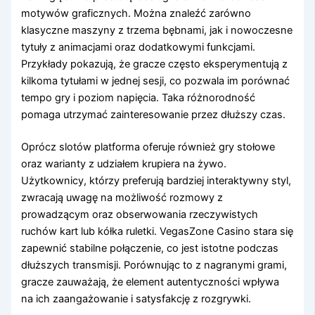
motywów graficznych. Można znaleźć zarówno
klasyczne maszyny z trzema bębnami, jak i nowoczesne
tytuły z animacjami oraz dodatkowymi funkcjami.
Przykłady pokazują, że gracze często eksperymentują z
kilkoma tytułami w jednej sesji, co pozwala im porównać
tempo gry i poziom napięcia. Taka różnorodność
pomaga utrzymać zainteresowanie przez dłuższy czas.
Oprócz slotów platforma oferuje również gry stołowe
oraz warianty z udziałem krupiera na żywo.
Użytkownicy, którzy preferują bardziej interaktywny styl,
zwracają uwagę na możliwość rozmowy z
prowadzącym oraz obserwowania rzeczywistych
ruchów kart lub kółka ruletki. VegasZone Casino stara się
zapewnić stabilne połączenie, co jest istotne podczas
dłuższych transmisji. Porównując to z nagranymi grami,
gracze zauważają, że element autentyczności wpływa
na ich zaangażowanie i satysfakcję z rozgrywki.