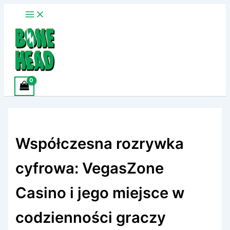
Main
Skip
Menu
to
content
Współczesna rozrywka
cyfrowa: VegasZone
Casino i jego miejsce w
codzienności graczy