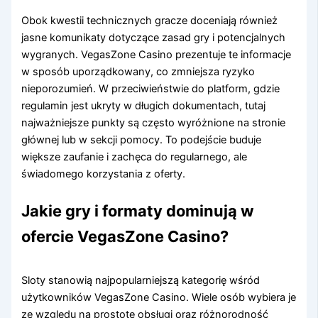
Obok kwestii technicznych gracze doceniają również
jasne komunikaty dotyczące zasad gry i potencjalnych
wygranych. VegasZone Casino prezentuje te informacje
w sposób uporządkowany, co zmniejsza ryzyko
nieporozumień. W przeciwieństwie do platform, gdzie
regulamin jest ukryty w długich dokumentach, tutaj
najważniejsze punkty są często wyróżnione na stronie
głównej lub w sekcji pomocy. To podejście buduje
większe zaufanie i zachęca do regularnego, ale
świadomego korzystania z oferty.
Jakie gry i formaty dominują w
ofercie VegasZone Casino?
Sloty stanowią najpopularniejszą kategorię wśród
użytkowników VegasZone Casino. Wiele osób wybiera je
ze względu na prostotę obsługi oraz różnorodność